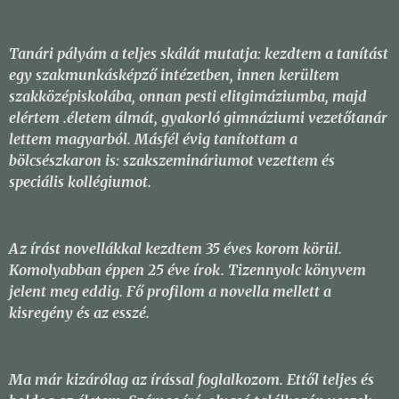
Tanári pályám a teljes skálát mutatja: kezdtem a tanítást
egy szakmunkásképző intézetben, innen kerültem
szakközépiskolába, onnan pesti elitgimáziumba, majd
elértem .életem álmát, gyakorló gimnáziumi vezetőtanár
lettem magyarból. Másfél évig tanítottam a
bölcsészkaron is: szakszemináriumot vezettem és
speciális kollégiumot.
Az írást novellákkal kezdtem 35 éves korom körül.
Komolyabban éppen 25 éve írok. Tizennyolc könyvem
jelent meg eddig. Fő profilom a novella mellett a
kisregény és az esszé.
Ma már kizárólag az írással foglalkozom. Ettől teljes és