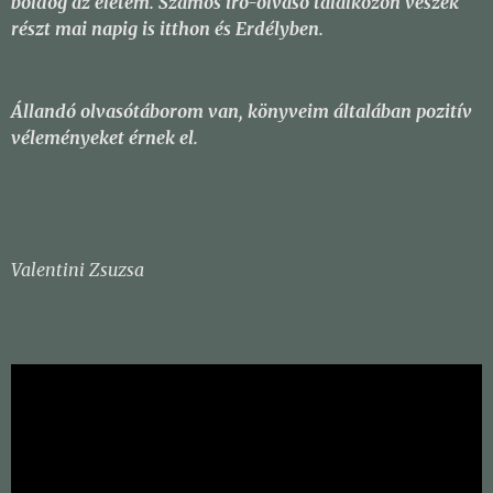
boldog az életem. Számos író-olvasó találkozón veszek
részt mai napig is itthon és Erdélyben.
Állandó olvasótáborom van, könyveim általában pozitív
véleményeket érnek el.
Valentini Zsuzsa